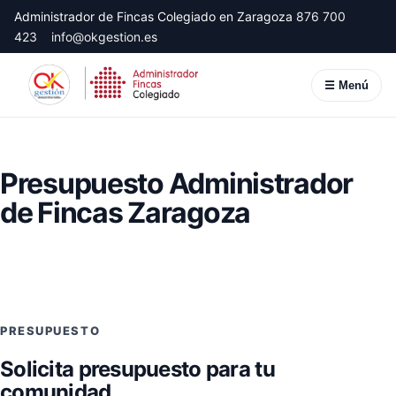
Administrador de Fincas Colegiado en Zaragoza
876 700
423
info@okgestion.es
☰ Menú
Presupuesto Administrador
de Fincas Zaragoza
PRESUPUESTO
Solicita presupuesto para tu
comunidad