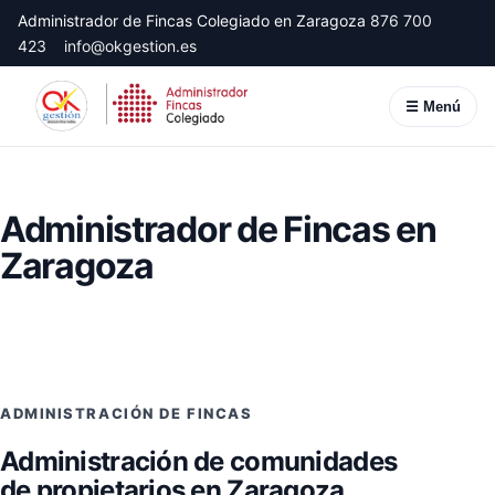
Administrador de Fincas Colegiado en Zaragoza
876 700
423
info@okgestion.es
☰ Menú
Administrador de Fincas en
Zaragoza
ADMINISTRACIÓN DE FINCAS
Administración de comunidades
de propietarios en Zaragoza