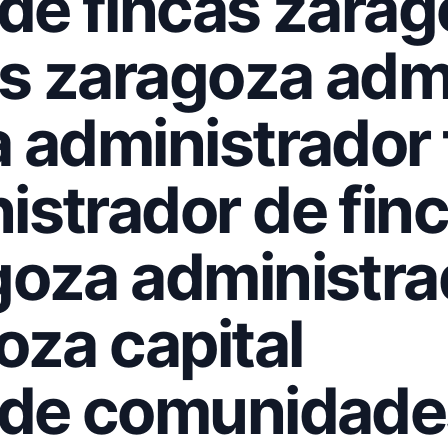
 de fincas zara
s zaragoza adm
 administrador 
istrador de fin
goza administra
oza capital
 de comunidade