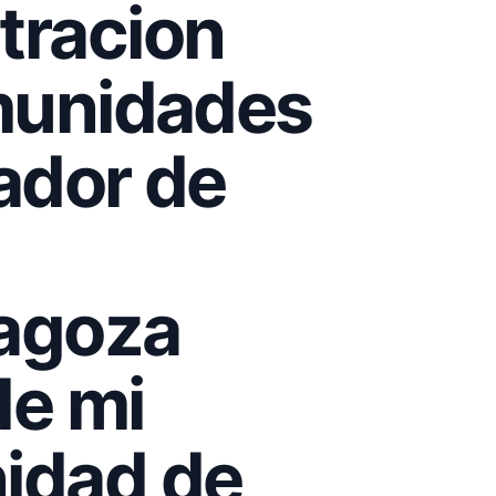
tracion
omunidades
ador de
ragoza
de mi
idad de