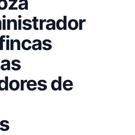
goza
inistrador
fincas
cas
dores de
s