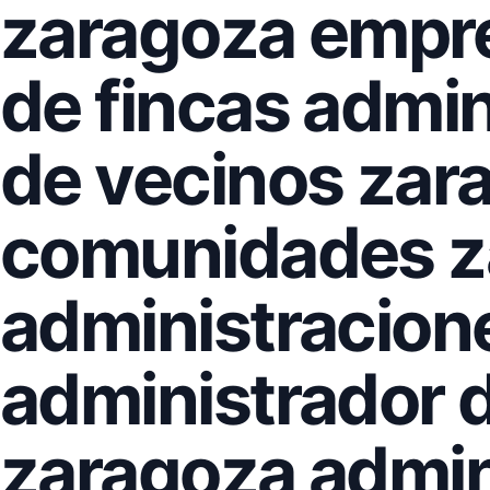
zaragoza empre
de fincas admi
de vecinos zar
comunidades z
administracion
administrador d
zaragoza admin