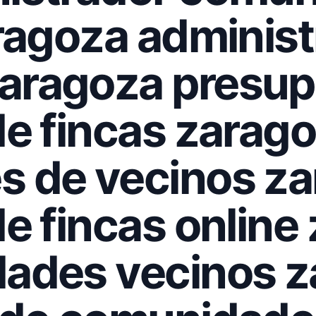
ragoza administ
aragoza presup
de fincas zarag
s de vecinos z
e fincas online
dades vecinos 