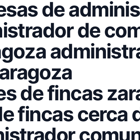
sas de adminis
nistrador de c
agoza administr
aragoza
es de fincas za
e fincas cerca 
istrador comun