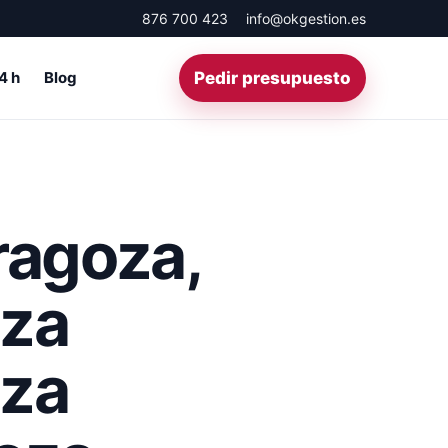
876 700 423
info@okgestion.es
4 h
Blog
Pedir presupuesto
ragoza,
oza
oza