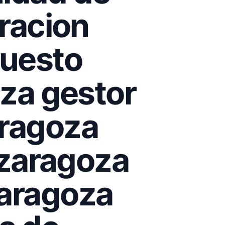
racion
uesto
oza gestor
aragoza
 zaragoza
zaragoza